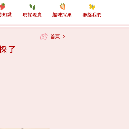
莓知識
現採現賣
趣味採果
聯絡我們
首頁
>
採了