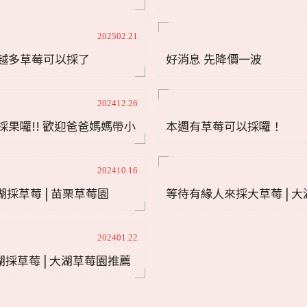
莓|大湖採草莓|苗栗草莓果
202502.21
越多草莓可以採了
好消息 先降價一波
202412.26
果囉!! 歡迎爸爸媽媽帶小
本週有草莓可以採囉！
025苗栗草莓...
202410.16
大湖採草莓 | 苗栗草莓園
等待有緣人來採大草莓 | 大
202401.22
度草莓季開始了 | 大湖採草莓 | 大湖草莓園推薦