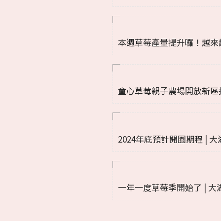
本週草莓產量提升囉！越來
童心草莓親子農場開放新區採
孩來喔 | 苗栗採草莓一日遊| 2
2024年底預計開園期程 | 
一年一