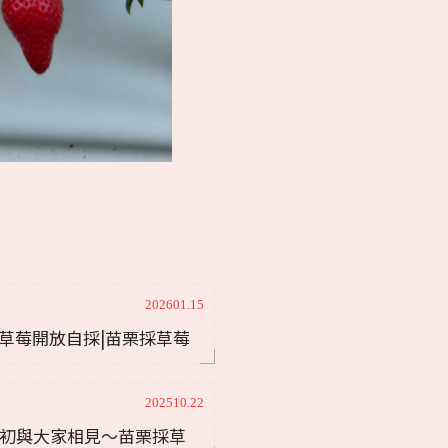
202601.15
草莓開放自採|苗栗採草莓
子草莓農場
202510.22
月初與大家相見～苗栗採草