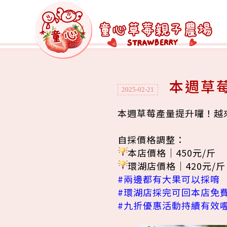
本週草
2025-02-21
本週草莓產量提升囉！越
自採價格調整：
本店價格｜450元/斤
環湖店價格｜420元/斤
#兩邊都有大果可以採唷
#環湖店採完可回本店免
#九折優惠活動持續有效