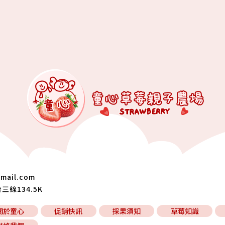
mail.com
線134.5K
關於童心
促銷快訊
採果須知
草莓知識