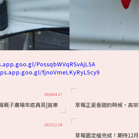
s.app.goo.gl/PossqbWVqRSvAjL5A
aps.app.goo.gl/fjnoVmeLKyRyL5cy9
202604.17
莓親子農場年底再見|苗栗
草莓正是香甜的時候，高架
推薦|苗栗高架草莓|苗栗親
202512.29
草莓園定植完成！期待12